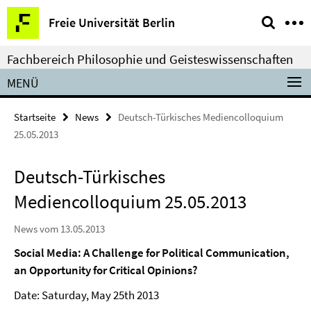
Springe
Service-
Freie Universität Berlin
direkt
Navigation
zu
Fachbereich Philosophie und Geisteswissenschaften
Inhalt
MENÜ
Startseite
News
Deutsch-Türkisches Mediencolloquium
25.05.2013
Deutsch-Türkisches
Mediencolloquium 25.05.2013
News vom 13.05.2013
Social Media: A Challenge for Political Communication,
an Opportunity for Critical Opinions?
Date: Saturday, May 25th 2013