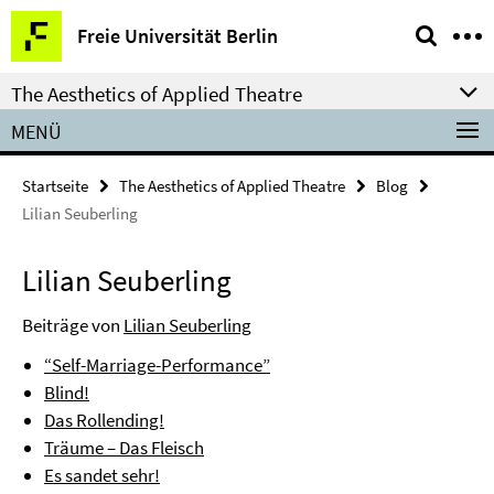
Springe
Service-
Freie Universität Berlin
direkt
Navigation
zu
The Aesthetics of Applied Theatre
Inhalt
MENÜ
Startseite
The Aesthetics of Applied Theatre
Blog
Lilian Seuberling
Lilian Seuberling
Beiträge von
Lilian Seuberling
“Self-Marriage-Performance”
Blind!
Das Rollending!
Träume – Das Fleisch
Es sandet sehr!