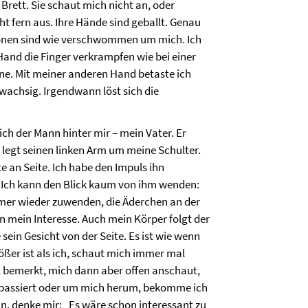
 Brett. Sie schaut mich nicht an, oder
ht fern aus. Ihre Hände sind geballt. Genau
ersonen sind wie verschwommen um mich. Ich
 Hand die Finger verkrampfen wie bei einer
enne. Mit meiner anderen Hand betaste ich
 wachsig. Irgendwann löst sich die
h der Mann hinter mir – mein Vater. Er
r legt seinen linken Arm um meine Schulter.
e an Seite. Ich habe den Impuls ihn
 Ich kann den Blick kaum von ihm wenden:
mmer wieder zuwenden, die Äderchen an der
n mein Interesse. Auch mein Körper folgt der
sein Gesicht von der Seite. Es ist wie wenn
ößer ist als ich, schaut mich immer mal
st bemerkt, mich dann aber offen anschaut,
ir passiert oder um mich herum, bekomme ich
min, denke mir: „Es wäre schon interessant zu