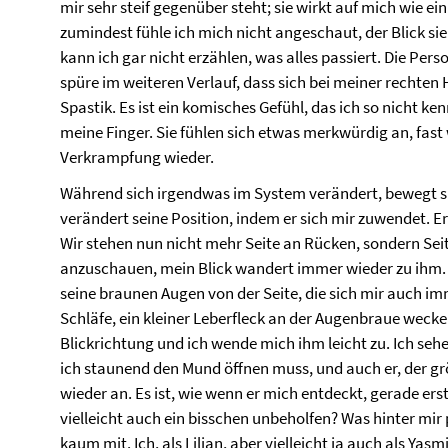
mir sehr steif gegenüber steht; sie wirkt auf mich wie ein
zumindest fühle ich mich nicht angeschaut, der Blick sie
kann ich gar nicht erzählen, was alles passiert. Die P
spüre im weiteren Verlauf, dass sich bei meiner rechten
Spastik. Es ist ein komisches Gefühl, das ich so nicht k
meine Finger. Sie fühlen sich etwas merkwürdig an, fast
Verkrampfung wieder.
Während sich irgendwas im System verändert, bewegt sic
verändert seine Position, indem er sich mir zuwendet. E
Wir stehen nun nicht mehr Seite an Rücken, sondern Seit
anzuschauen, mein Blick wandert immer wieder zu ihm.
seine braunen Augen von der Seite, die sich mir auch i
Schläfe, ein kleiner Leberfleck an der Augenbraue wecke
Blickrichtung und ich wende mich ihm leicht zu. Ich sehe 
ich staunend den Mund öffnen muss, und auch er, der gr
wieder an. Es ist, wie wenn er mich entdeckt, gerade er
vielleicht auch ein bisschen unbeholfen? Was hinter m
kaum mit. Ich, als Lilian, aber vielleicht ja auch als Yas