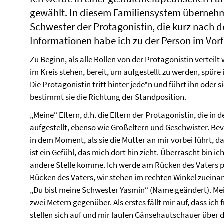
gewählt. In diesem Familiensystem übernehme
Schwester der Protagonistin, die kurz nach d
Informationen habe ich zu der Person im Vorf
Zu Beginn, als alle Rollen von der Protagonistin verteil
im Kreis stehen, bereit, um aufgestellt zu werden, spüre
Die Protagonistin tritt hinter jede*n und führt ihn ode
bestimmt sie die Richtung der Standposition.
„Meine“ Eltern, d.h. die Eltern der Protagonistin, die in
aufgestellt, ebenso wie Großeltern und Geschwister. Bevo
in dem Moment, als sie die Mutter an mir vorbei führt, d
ist ein Gefühl, das mich dort hin zieht. Überrascht bin ic
andere Stelle komme. Ich werde am Rücken des Vaters pl
Rücken des Vaters, wir stehen im rechten Winkel zueinan
„Du bist meine Schwester Yasmin“ (Name geändert). Mei
zwei Metern gegenüber. Als erstes fällt mir auf, dass ic
stellen sich auf und mir laufen Gänsehautschauer über 