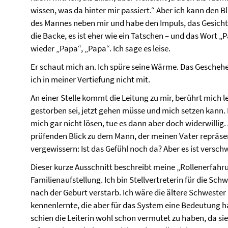
wissen, was da hinter mir passiert.“ Aber ich kann den B
des Mannes neben mir und habe den Impuls, das Gesicht
die Backe, es ist eher wie ein Tatschen – und das Wort
wieder „Papa“, „Papa“. Ich sage es leise.
Er schaut mich an. Ich spüre seine Wärme. Das Gescheh
ich in meiner Vertiefung nicht mit.
An einer Stelle kommt die Leitung zu mir, berührt mich l
gestorben sei, jetzt gehen müsse und mich setzen kann. 
mich gar nicht lösen, tue es dann aber doch widerwillig.
prüfenden Blick zu dem Mann, der meinen Vater repräsent
vergewissern: Ist das Gefühl noch da? Aber es ist versc
Dieser kurze Ausschnitt beschreibt meine „Rollenerfahr
Familienaufstellung. Ich bin Stellvertreterin für die Sch
nach der Geburt verstarb. Ich wäre die ältere Schwester 
kennenlernte, die aber für das System eine Bedeutung hat
schien die Leiterin wohl schon vermutet zu haben, da sie