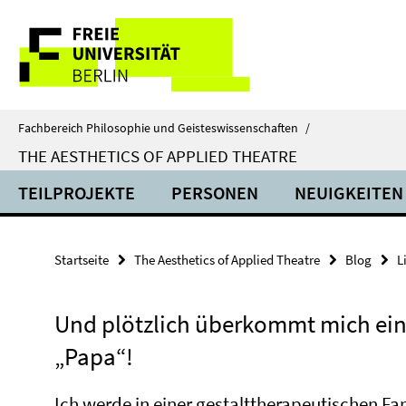
Springe
Service-
direkt
zu
Navigation
Inhalt
Fachbereich Philosophie und Geisteswissenschaften
/
THE AESTHETICS OF APPLIED THEATRE
TEILPROJEKTE
PERSONEN
NEUIGKEITEN
Startseite
The Aesthetics of Applied Theatre
Blog
L
Und plötzlich überkommt mich ein 
„Papa“!
Ich werde in einer gestalttherapeutischen Fa