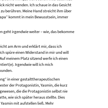
lick nicht wenden. Ich schaue in das Gesicht
 zu berühren. Meine Hand streicht ihm über
 „Papa“ kommt in mein Bewusstsein, immer
en geht irgendwie weiter – wie, das bekomme
eicht am Arm und erklärt mir, dass ich
Ich spüre einen Widerstand in mir und will
 Auf meinem Platz sitzend werfe ich einen
iert(e). Irgendwie will ich mich
hwunden.
ung“ in einer gestalttherapeutischen
wester der Protagonistin, Yasmin, die kurz
gewesen, die die Protagonistin selbst nie
te, wie sich später heraus stellte. Dies
 Yasmin mit aufstellen ließ. Mehr