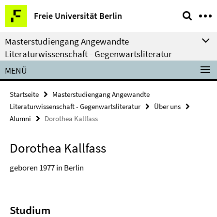
Springe
Service-
Freie Universität Berlin
direkt
Navigation
zu
Masterstudiengang Angewandte
Inhalt
Literaturwissenschaft - Gegenwartsliteratur
MENÜ
Startseite
Masterstudiengang Angewandte
Literaturwissenschaft - Gegenwartsliteratur
Über uns
Alumni
Dorothea Kallfass
Dorothea Kallfass
geboren 1977 in Berlin
Studium