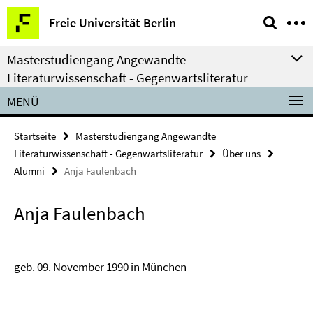
Springe
Service-
Freie Universität Berlin
direkt
Navigation
zu
Masterstudiengang Angewandte
Inhalt
Literaturwissenschaft - Gegenwartsliteratur
MENÜ
Startseite
Masterstudiengang Angewandte
Literaturwissenschaft - Gegenwartsliteratur
Über uns
Alumni
Anja Faulenbach
Anja Faulenbach
geb. 09. November 1990 in München