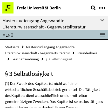
Springe
Service-
Freie Universität Berlin
direkt
Navigation
zu
Masterstudiengang Angewandte
Inhalt
Literaturwissenschaft - Gegenwartsliteratur
MENÜ
Startseite
Masterstudiengang Angewandte
Literaturwissenschaft - Gegenwartsliteratur
Freundeskreis
Geschäftsordnung
§ 3 Selbstlosigkeit
§ 3 Selbstlosigkeit
(1) Der Zweck des Kapitels ist nicht auf einen
wirtschaftlichen Geschäftsbetrieb gerichtet. Die Tätigkeit
des Kapitels dient ausschließlich und unmittelbar
gemeinnützigen Zwecken. Das Kapitel ist selbstlos tätig; es
verfolgt keine eigenwirtschaftlichen Zwecke.