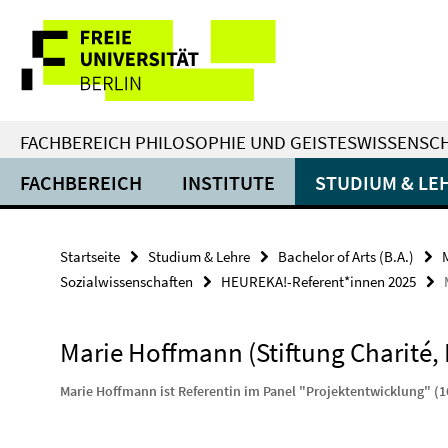
Springe
Service-
direkt
zu
Navigation
Inhalt
FACHBEREICH PHILOSOPHIE UND GEISTESWISSENSC
FACHBEREICH
INSTITUTE
STUDIUM & LE
Startseite
Studium & Lehre
Bachelor of Arts (B.A.)
Sozialwissenschaften
HEUREKA!-Referent*innen 2025
Marie Hoffmann (Stiftung Charité, L
Marie Hoffmann ist Referentin im Panel "Projektentwicklung" (1