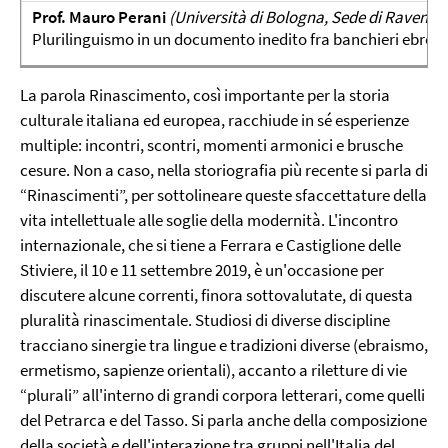
Prof. Mauro Perani
(Università di Bologna, Sede di Ravenna
Plurilinguismo in un documento inedito fra banchieri ebrei
La parola Rinascimento, così importante per la storia
culturale italiana ed europea, racchiude in sé esperienze
multiple: incontri, scontri, momenti armonici e brusche
cesure. Non a caso, nella storiografia più recente si parla di
“Rinascimenti”, per sottolineare queste sfaccettature della
vita intellettuale alle soglie della modernità. L'incontro
internazionale, che si tiene a Ferrara e Castiglione delle
Stiviere, il 10 e 11 settembre 2019, è un'occasione per
discutere alcune correnti, finora sottovalutate, di questa
pluralità rinascimentale. Studiosi di diverse discipline
tracciano sinergie tra lingue e tradizioni diverse (ebraismo,
ermetismo, sapienze orientali), accanto a riletture di vie
“plurali” all'interno di grandi corpora letterari, come quelli
del Petrarca e del Tasso. Si parla anche della composizione
della società e dell'interazione tra gruppi nell'Italia del