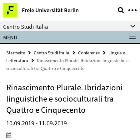
Springe
Service-
Freie Universität Berlin
direkt
Navigation
zu
Centro Studi Italia
Inhalt
MENÜ
Startseite
Centro Studi Italia
Conferenze
Lingua e
Letteratura
Rinascimento Plurale. Ibridazioni linguistiche e
socioculturali tra Quattro e Cinquecento
Rinascimento Plurale. Ibridazioni
linguistiche e socioculturali tra
Quattro e Cinquecento
10.09.2019 - 11.09.2019