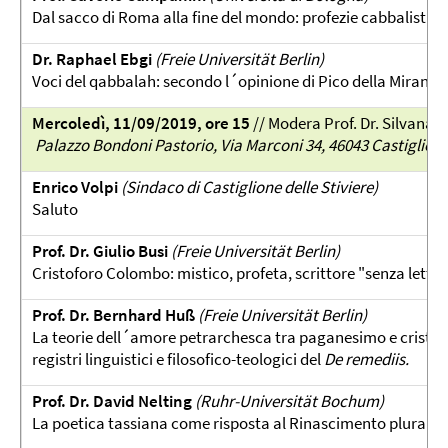
Dal sacco di Roma alla fine del mondo: profezie cabbalistiche
Dr. Raphael Ebgi
(Freie Universität Berlin)
Voci del qabbalah: secondo l´opinione di Pico della Mirando
Mercoledì, 11/09/2019, ore 15
// Modera Prof. Dr. Silvana 
Palazzo Bondoni Pastorio, Via Marconi 34, 46043 Castiglione 
Enrico Volpi
(Sindaco di Castiglione delle Stiviere)
Saluto
Prof. Dr. Giulio Busi
(Freie Universität Berlin)
Cristoforo Colombo: mistico, profeta, scrittore "senza letter
Prof. Dr. Bernhard Huß
(Freie Universität Berlin)
La teorie dell´amore petrarchesca tra paganesimo e cristiane
registri linguistici e filosofico-teologici del
De remediis.
Prof. Dr. David Nelting
(Ruhr-Universität Bochum)
La poetica tassiana come risposta al Rinascimento plurale