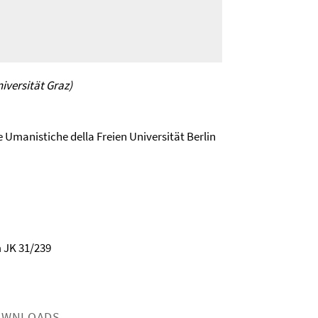
iversität Graz)
e Umanistiche della Freien Universität Berlin
m JK 31/239
OWNLOADS