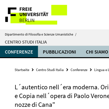
Springe
Service-
direkt
zu
Navigation
Inhalt
Dipartimento di Filosofia e Scienze Umanistiche
/
CENTRO STUDI ITALIA
CONFERENZE
PUBBLICAZIONI
CHI SIAMO
Startseite
Centro Studi Italia
Conferenze
Lingua e 
L´autentico nell´era moderna. Ori
e Copia nell´opera di Paolo Verone
nozze di Cana"