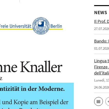
NEWS
Il Prof.
27.07.202
Bando: 
01.07.202
Lingua 
Firenze,
dell'ita
Lunedì, 13
24.06.202