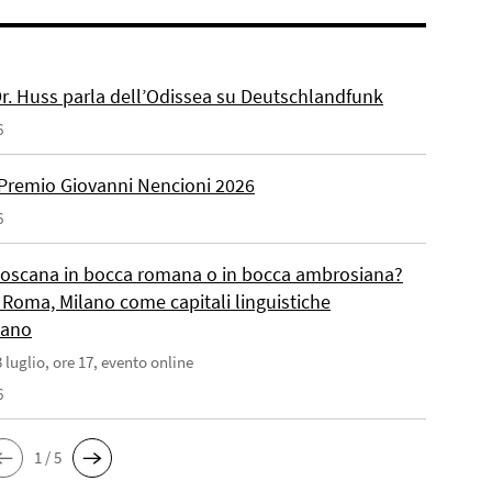
 Dr. Huss parla dell’Odissea su Deutschlandfunk
6
Premio Giovanni Nencioni 2026
6
toscana in bocca romana o in bocca ambrosiana?
 Roma, Milano come capitali linguistiche
liano
 luglio, ore 17, evento online
6
1 / 5