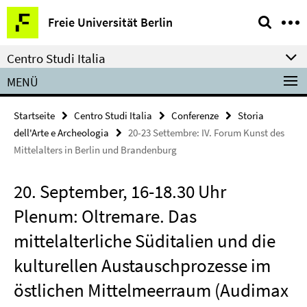
Springe
Service-
Freie Universität Berlin
direkt
Navigation
zu
Centro Studi Italia
Inhalt
MENÜ
Startseite
Centro Studi Italia
Conferenze
Storia
dell'Arte e Archeologia
20-23 Settembre: IV. Forum Kunst des
Mittelalters in Berlin und Brandenburg
20. September, 16-18.30 Uhr
Plenum: Oltremare. Das
mittelalterliche Süditalien und die
kulturellen Austauschprozesse im
östlichen Mittelmeerraum (Audimax