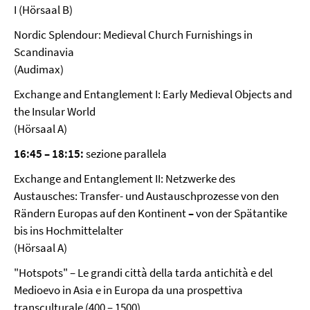
I (Hörsaal B)
Nordic Splendour: Medieval Church Furnishings in
Scandinavia
(Audimax)
Exchange and Entanglement I: Early Medieval Objects and
the Insular World
(Hörsaal A)
16:45
–
18:15:
sezione parallela
Exchange and Entanglement II: Netzwerke des
Austausches: Transfer- und Austauschprozesse von den
Rändern Europas auf den Kontinent
–
von der Spätantike
bis ins Hochmittelalter
(Hörsaal A)
"Hotspots" – Le grandi città della tarda antichità e del
Medioevo in Asia e in Europa da una prospettiva
transculturale (400 – 1500)