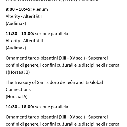
9:00
–
10:45:
Plenum
Alterity - Alterität I
(Audimax)
11:30
–
13:00:
sezione parallela
Alterity - Alterität II
(Audimax)
Ornamenti tardo-bizantini (XIII – XV sec.) - Superare i
confini di genere, i confini culturali e le discipline di ricerca
I (Hörsaal B)
The Treasury of San Isidoro de León and its Global
Connections
(Hörsaal A)
14:30
–
16:00:
sezione parallela
Ornamenti tardo-bizantini (XIII – XV sec.) - Superare i
confini di genere, i confini culturali e le discipline di ricerca