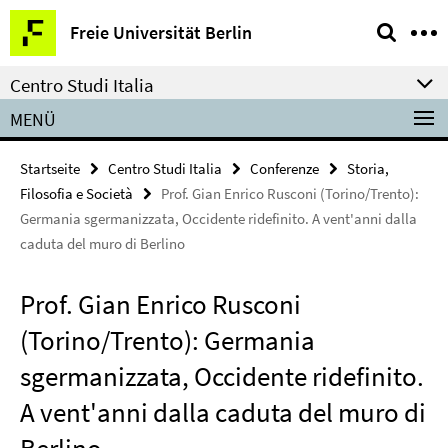
Springe
Service-
Freie Universität Berlin
direkt
Navigation
zu
Centro Studi Italia
Inhalt
MENÜ
Startseite
Centro Studi Italia
Conferenze
Storia,
Filosofia e Società
Prof. Gian Enrico Rusconi (Torino/Trento):
Germania sgermanizzata, Occidente ridefinito. A vent'anni dalla
caduta del muro di Berlino
Prof. Gian Enrico Rusconi
(Torino/Trento): Germania
sgermanizzata, Occidente ridefinito.
A vent'anni dalla caduta del muro di