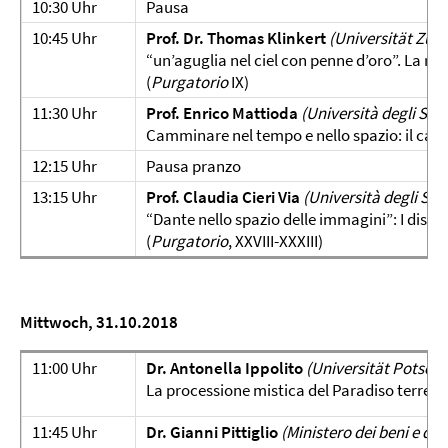
10:30 Uhr
Pausa
10:45 Uhr
Prof. Dr. Thomas Klinkert
(Universität Züri
“un’aguglia nel ciel con penne d’oro”. La ra
(
Purgatorio
IX)
11:30 Uhr
Prof. Enrico Mattioda
(Università degli Stud
Camminare nel tempo e nello spazio: il caso
12:15 Uhr
Pausa pranzo
13:15 Uhr
Prof. Claudia Cieri Via
(Università degli St
“Dante nello spazio delle immagini”: I disegni
(
Purgatorio
, XXVIII-XXXIII)
Mittwoch, 31.10.2018
11:00 Uhr
Dr. Antonella Ippolito
(Universität Potsda
La processione mistica del Paradiso terrestr
11:45 Uhr
Dr. Gianni Pittiglio
(Ministero dei beni e del