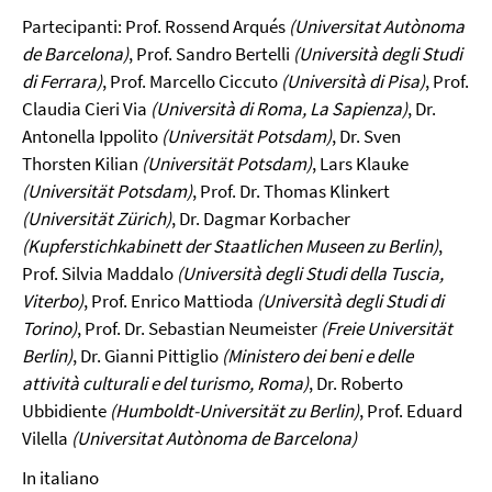
Partecipanti: Prof. Rossend Arqués
(Universitat Autònoma
de Barcelona)
, Prof. Sandro Bertelli
(Università degli Studi
di Ferrara)
, Prof. Marcello Ciccuto
(Università di Pisa)
, Prof.
Claudia Cieri Via
(Università di Roma, La Sapienza)
, Dr.
Antonella Ippolito
(Universität Potsdam)
, Dr. Sven
Thorsten Kilian
(Universität Potsdam)
, Lars Klauke
(Universität Potsdam)
, Prof. Dr. Thomas Klinkert
(Universität Zürich)
, Dr. Dagmar Korbacher
(Kupferstichkabinett der Staatlichen Museen zu Berlin)
,
Prof. Silvia Maddalo
(Università degli Studi della Tuscia,
Viterbo)
, Prof. Enrico Mattioda
(Università degli Studi di
Torino)
, Prof. Dr. Sebastian Neumeister
(Freie Universität
Berlin)
, Dr. Gianni Pittiglio
(Ministero dei beni e delle
attività culturali e del turismo, Roma)
, Dr. Roberto
Ubbidiente
(Humboldt-Universität zu Berlin)
, Prof. Eduard
Vilella
(Universitat Autònoma de Barcelona)
In italiano