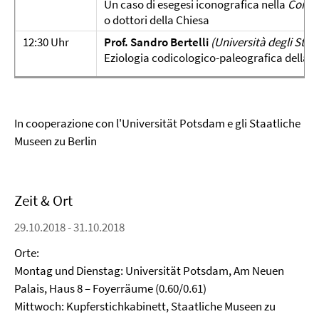
Un caso di esegesi iconografica nella
Comm
o dottori della Chiesa
12:30 Uhr
Prof. Sandro Bertelli
(Università degli Studi
Eziologia codicologico-paleografica della
C
In cooperazione con l'Universität Potsdam e gli Staatliche
Museen zu Berlin
Zeit & Ort
29.10.2018 - 31.10.2018
Orte:
Montag und Dienstag: Universität Potsdam, Am Neuen
Palais, Haus 8 – Foyerräume (0.60/0.61)
Mittwoch: Kupferstichkabinett, Staatliche Museen zu