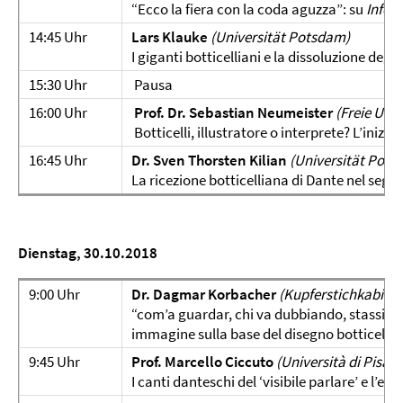
“Ecco la fiera con la coda aguzza”: su
Infer
14:45 Uhr
Lars Klauke
(Universität Potsdam)
I giganti botticelliani e la dissoluzione degli
15:30 Uhr
Pausa
16:00 Uhr
Prof. Dr.
Sebastian Neumeister
(Freie Univ
Botticelli, illustratore o interprete? L’inizio
16:45 Uhr
Dr. Sven Thorsten Kilian
(Universität Pots
La ricezione botticelliana di Dante nel seg
Dienstag, 30.10.2018
9:00 Uhr
Dr. Dagmar Korbacher
(
Kupferstichkabinet
“com’a guardar, chi va dubbiando, stassi”. R
immagine sulla base del disegno botticellia
9:45 Uhr
Prof. Marcello Ciccuto
(Università di Pisa)
I canti danteschi del ‘visibile parlare’ e l’el