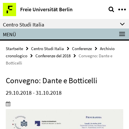
Springe
Service-
Freie Universität Berlin
direkt
Navigation
zu
Centro Studi Italia
Inhalt
MENÜ
Startseite
Centro Studi Italia
Conferenze
Archivio
cronologico
Conferenze del 2018
Convegno: Dante e
Botticelli
Convegno: Dante e Botticelli
29.10.2018 - 31.10.2018