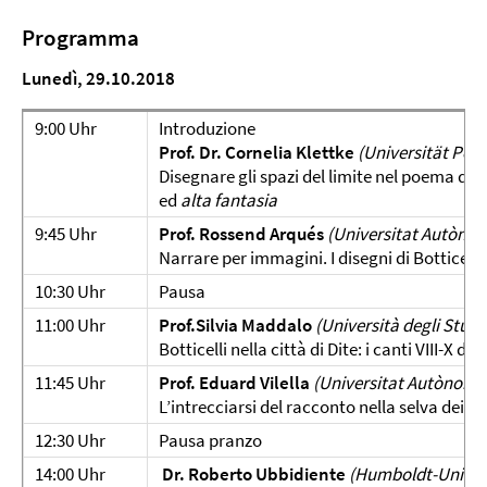
Programma
Lunedì, 29.10.2018
9:00 Uhr
Introduzione
Prof. Dr. Cornelia Klettke
(Universität Pot
Disegnare gli spazi del limite nel poema di D
ed
alta fantasia
9:45 Uhr
Prof. Rossend Arqués
(Universitat Autòno
Narrare per immagini. I disegni di Botticelli
10:30 Uhr
Pausa
11:00 Uhr
Prof.Silvia Maddalo
(Università degli Studi 
Botticelli nella città di Dite: i canti VIII-X dell
11:45 Uhr
Prof. Eduard Vilella
(Universitat Autònoma
L’intrecciarsi del racconto nella selva dei su
12:30 Uhr
Pausa pranzo
14:00 Uhr
Dr. Roberto Ubbidiente
(Humboldt-Univers