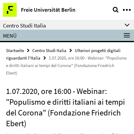
Springe
Service-
Freie Universität Berlin
direkt
Navigation
zu
Centro Studi Italia
Inhalt
MENÜ
Startseite
Centro Studi Italia
Ulteriori progetti digitali
riguardanti l'Italia
1.07.2020, ore 16:00 - Webinar: "Populismo
e diritti italiani ai tempi del Corona" (Fondazione Friedrich
Ebert)
1.07.2020, ore 16:00 - Webinar:
"Populismo e diritti italiani ai tempi
del Corona" (Fondazione Friedrich
Ebert)