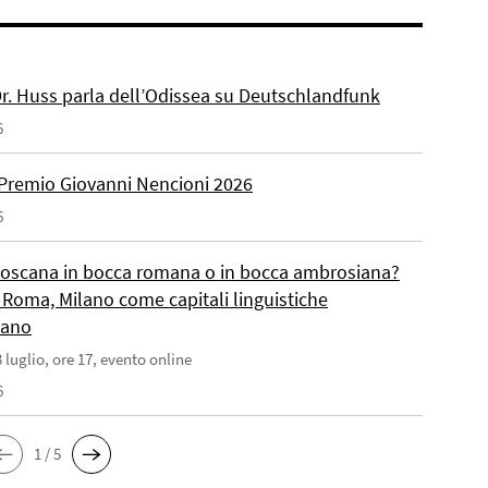
 Dr. Huss parla dell’Odissea su Deutschlandfunk
6
Premio Giovanni Nencioni 2026
6
toscana in bocca romana o in bocca ambrosiana?
 Roma, Milano come capitali linguistiche
liano
 luglio, ore 17, evento online
6
1 / 5