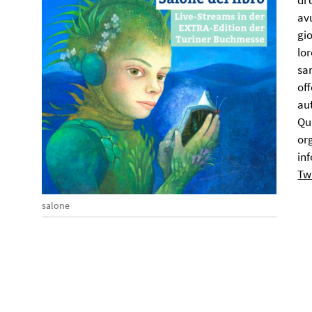
di 
av
gio
lor
san
of
aut
Qu
org
in
Tw
salone