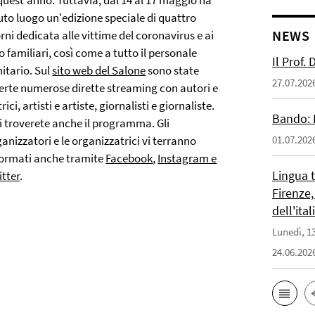
quest'anno. Tuttavia, dal 14 al 17 maggio ha
uto luogo un'edizione speciale di quattro
NEWS
rni dedicata alle vittime del coronavirus e ai
o familiari, così come a tutto il personale
Il Prof.
itario. Sul
sito web del Salone
sono state
27.07.202
ferte numerose dirette streaming con autori e
rici, artisti e artiste, giornalisti e giornaliste.
Bando: 
i troverete anche il programma. Gli
anizzatori e le organizzatrici vi terranno
01.07.202
formati anche tramite
Facebook
,
Instagram e
Lingua 
itter
.
Firenze,
dell'ita
Lunedì, 13
24.06.202