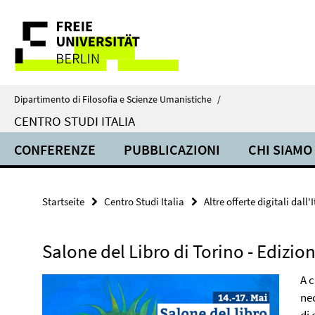
Springe
Service-
direkt
zu
Navigation
Inhalt
Dipartimento di Filosofia e Scienze Umanistiche
/
CENTRO STUDI ITALIA
CONFERENZE
PUBBLICAZIONI
CHI SIAMO
Startseite
Centro Studi Italia
Altre offerte digitali dall'I
Salone del Libro di Torino - Edizi
A 
nec