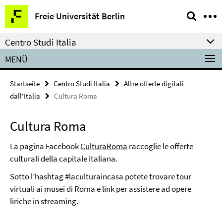
Springe
Service-
Freie Universität Berlin
direkt
Navigation
zu
Centro Studi Italia
Inhalt
MENÜ
Startseite
Centro Studi Italia
Altre offerte digitali
dall'Italia
Cultura Roma
Cultura Roma
La pagina Facebook
CulturaRoma
raccoglie le offerte
culturali della capitale italiana.
Sotto l’hashtag #laculturaincasa potete trovare tour
virtuali ai musei di Roma e link per assistere ad opere
liriche in streaming.