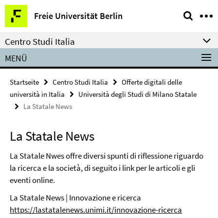
Springe
Service-
Freie Universität Berlin
direkt
Navigation
zu
Centro Studi Italia
Inhalt
MENÜ
Startseite
Centro Studi Italia
Offerte digitali delle
università in Italia
Università degli Studi di Milano Statale
La Statale News
La Statale News
La Statale Nwes offre diversi spunti di riflessione riguardo
la ricerca e la società, di seguito i link per le articoli e gli
eventi online.
La Statale News | Innovazione e ricerca
https://lastatalenews.unimi.it/innovazione-ricerca