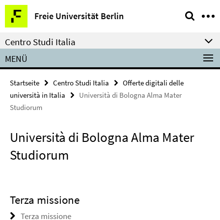
Springe
Service-
Freie Universität Berlin
direkt
Navigation
zu
Centro Studi Italia
Inhalt
MENÜ
Startseite
Centro Studi Italia
Offerte digitali delle
università in Italia
Università di Bologna Alma Mater
Studiorum
Università di Bologna Alma Mater
Studiorum
Terza missione
Terza missione