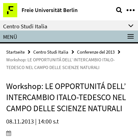
Springe
Service-
Freie Universität Berlin
direkt
Navigation
zu
Centro Studi Italia
Inhalt
MENÜ
Startseite
Centro Studi Italia
Conferenze del 2013
Workshop: LE OPPORTUNITÁ DELL’ INTERCAMBIO ITALO-
TEDESCO NEL CAMPO DELLE SCIENZE NATURALI
Workshop: LE OPPORTUNITÁ DELL’
INTERCAMBIO ITALO-TEDESCO NEL
CAMPO DELLE SCIENZE NATURALI
08.11.2013 | 14:00 s.t