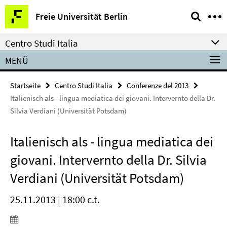
Springe
Service-
Freie Universität Berlin
direkt
Navigation
zu
Centro Studi Italia
Inhalt
MENÜ
Startseite
Centro Studi Italia
Conferenze del 2013
Italienisch als - lingua mediatica dei giovani. Intervernto della Dr.
Silvia Verdiani (Universität Potsdam)
Italienisch als - lingua mediatica dei
giovani. Intervernto della Dr. Silvia
Verdiani (Universität Potsdam)
25.11.2013 | 18:00 c.t.