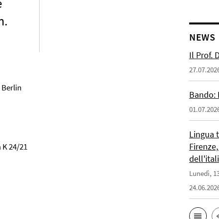
e
m.
NEWS
Il Prof.
27.07.202
 Berlin
Bando: 
01.07.202
Lingua 
Firenze,
m K 24/21
dell'ita
Lunedì, 13
24.06.202