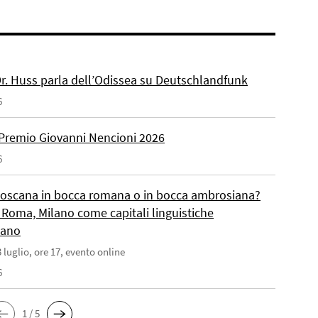
 Dr. Huss parla dell’Odissea su Deutschlandfunk
6
Premio Giovanni Nencioni 2026
6
toscana in bocca romana o in bocca ambrosiana?
 Roma, Milano come capitali linguistiche
liano
 luglio, ore 17, evento online
6
1 / 5