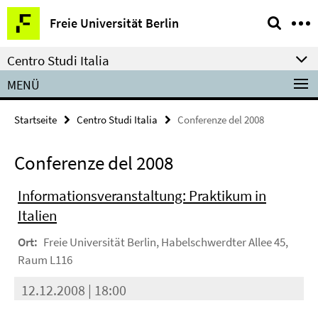
Springe
Service-
Freie Universität Berlin
direkt
Navigation
zu
Centro Studi Italia
Inhalt
MENÜ
Startseite
Centro Studi Italia
Conferenze del 2008
Conferenze del 2008
Informationsveranstaltung: Praktikum in
Italien
Ort:
Freie Universität Berlin, Habelschwerdter Allee 45,
Raum L116
12.12.2008 | 18:00