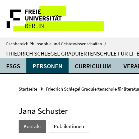
Springe
Service-
direkt
zu
Navigation
Inhalt
Fachbereich Philosophie und Geisteswissenschaften
/
FRIEDRICH SCHLEGEL GRADUIERTENSCHULE FÜR LIT
FSGS
PERSONEN
CURRICULUM
VERA
Startseite
Friedrich Schlegel Graduiertenschule für literat
Jana Schuster
Kontakt
Publikationen