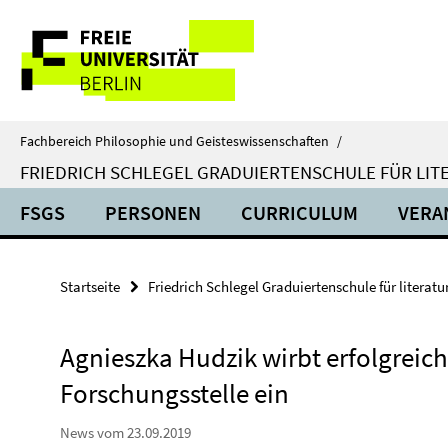
Springe
Service-
direkt
zu
Navigation
Inhalt
Fachbereich Philosophie und Geisteswissenschaften
/
FRIEDRICH SCHLEGEL GRADUIERTENSCHULE FÜR LIT
FSGS
PERSONEN
CURRICULUM
VERA
Startseite
Friedrich Schlegel Graduiertenschule für literat
Agnieszka Hudzik wirbt erfolgreic
Forschungsstelle ein
News vom 23.09.2019