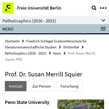
Springe
Service-
Freie Universität Berlin
direkt
Navigation
zu
PathoGraphics (2016 - 2021)
Inhalt
MENÜ
Startseite
Friedrich Schlegel Graduiertenschule für
literaturwissenschaftliche Studien
Drittmittel
PathoGraphics (2016 - 2021)
team
Prof. Susan Merrill
Squier, PhD
Prof. Dr. Susan Merrill Squier
Kontakt
Zur Person
Forschung
Penn State University