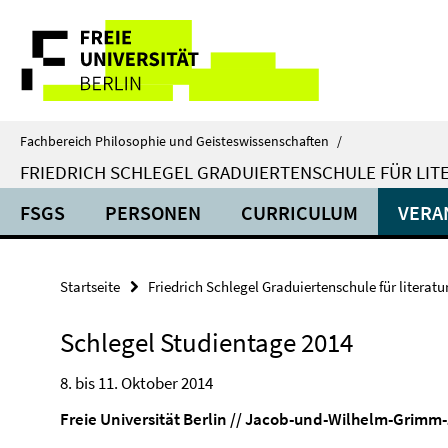
Springe
Service-
direkt
zu
Navigation
Inhalt
Fachbereich Philosophie und Geisteswissenschaften
/
FRIEDRICH SCHLEGEL GRADUIERTENSCHULE FÜR LIT
FSGS
PERSONEN
CURRICULUM
VERA
Startseite
Friedrich Schlegel Graduiertenschule für literat
Schlegel Studientage 2014
8. bis 11. Oktober 2014
Freie Universität Berlin // Jacob-und-Wilhelm-Grim