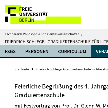
Springe
Service-
direkt
zu
Navigation
Inhalt
Fachbereich Philosophie und Geisteswissenschaften
/
FRIEDRICH SCHLEGEL GRADUIERTENSCHULE FÜR LIT
FSGS
PERSONEN
CURRICULUM
VERA
Startseite
Friedrich Schlegel Graduiertenschule für literat
Feierliche Begrüßung des 4. Jahrga
Graduiertenschule
mit Festvortrag von Prof. Dr. Glenn W. M