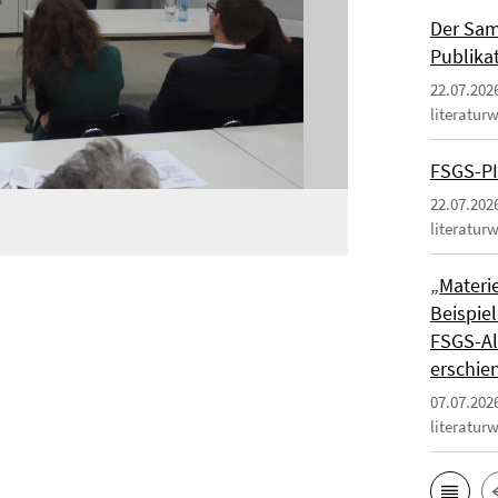
Der Sam
Publika
22.07.202
literatur
FSGS-PI
22.07.202
literatur
„Materie
Beispiel
FSGS-Al
erschie
07.07.202
literatur