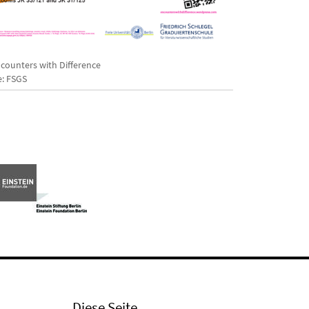
ncounters with Difference
e: FSGS
Diese Seite