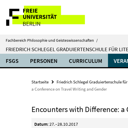
Springe
Service-
direkt
zu
Navigation
Inhalt
Fachbereich Philosophie und Geisteswissenschaften
/
FRIEDRICH SCHLEGEL GRADUIERTENSCHULE FÜR LIT
FSGS
PERSONEN
CURRICULUM
VERA
Startseite
Friedrich Schlegel Graduiertenschule für
a Conference on Travel Writing and Gender
Encounters with Difference: a
Datum
: 27.–28.10.2017