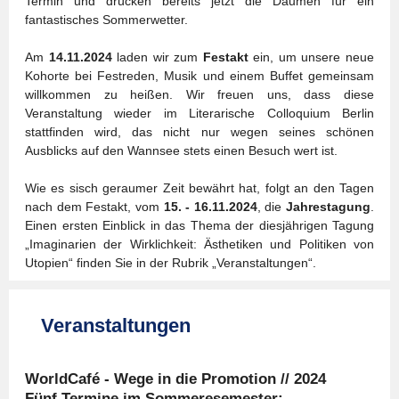
Termin und drücken bereits jetzt die Daumen für ein
fantastisches Sommerwetter.
Am
14.11.2024
laden wir zum
Festakt
ein, um unsere neue
Kohorte bei Festreden, Musik und einem Buffet gemeinsam
willkommen zu heißen. Wir freuen uns, dass diese
Veranstaltung wieder im Literarische Colloquium Berlin
stattfinden wird, das nicht nur wegen seines schönen
Ausblicks auf den Wannsee stets einen Besuch wert ist.
Wie es sisch geraumer Zeit bewährt hat, folgt an den Tagen
nach dem Festakt, vom
15. - 16.11.2024
, die
Jahrestagung
.
Einen ersten Einblick in das Thema der diesjährigen Tagung
„Imaginarien der Wirklichkeit: Ästhetiken und Politiken von
Utopien“ finden Sie in der Rubrik „Veranstaltungen“.
Veranstaltungen
WorldCafé - Wege in die Promotion // 2024
Fünf Termine im Sommeresemester: