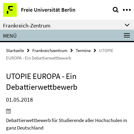
Springe
Service-
Freie Universität Berlin
direkt
Navigation
zu
Frankreich-Zentrum
Inhalt
MENÜ
Startseite
Frankreichzentrum
Termine
UTOPIE
EUROPA - Ein Debattierwettbewerb
UTOPIE EUROPA - Ein
Debattierwettbewerb
01.05.2018
Debattierwettbewerb für Studierende aller Hochschulen in
ganz Deutschland