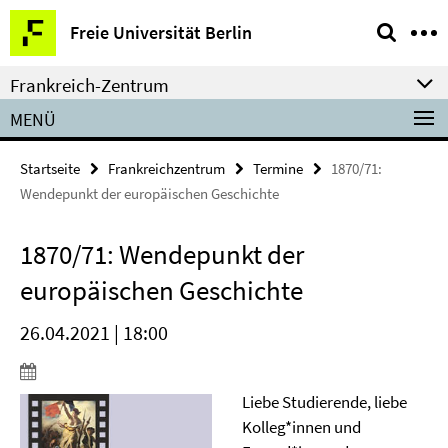
Springe
Service-
Freie Universität Berlin
direkt
Navigation
zu
Frankreich-Zentrum
Inhalt
MENÜ
Startseite
Frankreichzentrum
Termine
1870/71:
Wendepunkt der europäischen Geschichte
1870/71: Wendepunkt der
europäischen Geschichte
26.04.2021 | 18:00
Liebe Studierende, liebe
Kolleg*innen und