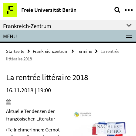
Springe
Service-
Freie Universität Berlin
direkt
Navigation
zu
Frankreich-Zentrum
Inhalt
MENÜ
Startseite
Frankreichzentrum
Termine
La rentrée
littéraire 2018
La rentrée littéraire 2018
16.11.2018 | 19:00
Aktuelle Tendenzen der
französischen Literatur
(TeilnehmerInnen: Gernot