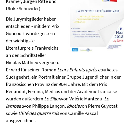
Krämer, Jürgen Ritte und
Ulrike Schneider)
Die Jurymitglieder haben
entschieden - mit dem Prix
Goncourt wurde gestern
der wichtigste
Literaturpreis Frankreichs
an den Schriftsteller
Nicolas Mathieu vergeben.
Er wird für seinen Roman
Leurs Enfants après eux
(Actes
Sud) geehrt, ein Portrait einer Gruppe Jugendlicher in der
französischen Provinz der 90er Jahre. Mit dem Prix
Renaudot, Femina, Medicis und der Académie francaise
wurden außerdem
Le Sillon
von Valérie Manteau,
Le
lambeau
von Philippe Lançon,
Idiotie
von Pierre Guyotat
sowie
L’Eté des quatre rois
von Camille Pascal
ausgezeichnet.