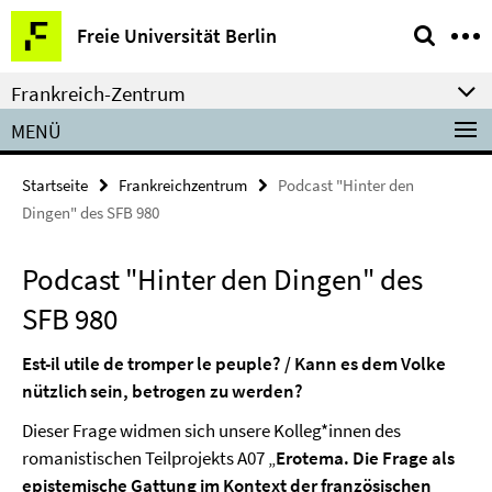
Springe
Service-
Freie Universität Berlin
direkt
Navigation
zu
Frankreich-Zentrum
Inhalt
MENÜ
Startseite
Frankreichzentrum
Podcast "Hinter den
Dingen" des SFB 980
Podcast "Hinter den Dingen" des
SFB 980
Est-il utile de tromper le peuple? / Kann es dem Volke
nützlich sein, betrogen zu werden?
Dieser Frage widmen sich unsere Kolleg*innen des
romanistischen Teilprojekts A07 „
Erotema. Die Frage als
epistemische Gattung im Kontext der französischen