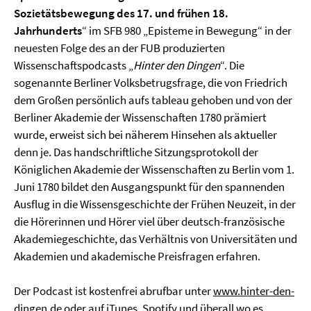
Sozietätsbewegung des 17. und frühen 18.
Jahrhunderts
“ im SFB 980 „Episteme in Bewegung“ in der
neuesten Folge des an der FUB produzierten
Wissenschaftspodcasts „
Hinter den Dingen
“. Die
sogenannte Berliner Volksbetrugsfrage, die von Friedrich
dem Großen persönlich aufs tableau gehoben und von der
Berliner Akademie der Wissenschaften 1780 prämiert
wurde, erweist sich bei näherem Hinsehen als aktueller
denn je. Das handschriftliche Sitzungsprotokoll der
Königlichen Akademie der Wissenschaften zu Berlin vom 1.
Juni 1780 bildet den Ausgangspunkt für den spannenden
Ausflug in die Wissensgeschichte der Frühen Neuzeit, in der
die Hörerinnen und Hörer viel über deutsch-französische
Akademiegeschichte, das Verhältnis von Universitäten und
Akademien und akademische Preisfragen erfahren.
Der Podcast ist kostenfrei abrufbar unter
www.hinter-den-
dingen.de
oder auf
iTunes
,
Spotify
und überall wo es