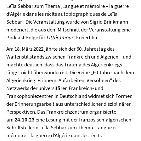
Leïla Sebbar zum Thema ‚Langue et mémoire – la guerre
d’Algérie dans les récits autobiographiques de Leïla
Sebbar‘. Die Veranstaltung wurde von Sigrid Brinkmann
moderiert, die aus dem Mitschnitt der Veranstaltung eine
Podcast-Folge für
Littéramours
kreiert hat.
Am 18. März 2022 jährte sich der 60. Jahrestag des
Waffenstillstands zwischen Frankreich und Algerien – und
machte deutlich, dass das Trauma des Algerienkriegs
längst nicht überwunden ist. Die Reihe „60 Jahre nach dem
Algerienkrieg: Erinnern, Aufarbeiten, Versöhnen“ des
Netzwerks der universitären Frankreich- und
Frankophoniezentren in Deutschland widmet sich Formen
der Erinnerungsarbeit aus unterschiedlicher disziplinärer
Perspektiven. Das Frankreichzentrum organisierte
am
24.10.23
eine Lesung mit der französisch-algerischen
Schriftstellerin Leïla Sebbar zum Thema ‚Langue et
mémoire – la guerre d’Algérie dans les récits