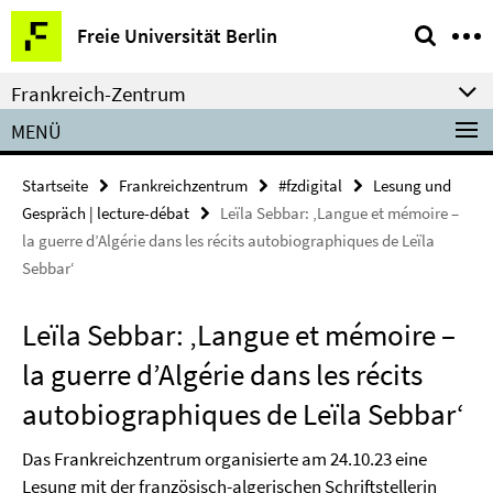
Springe
Service-
Freie Universität Berlin
direkt
Navigation
zu
Frankreich-Zentrum
Inhalt
MENÜ
Startseite
Frankreichzentrum
#fzdigital
Lesung und
Gespräch | lecture-débat
Leïla Sebbar: ‚Langue et mémoire –
la guerre d’Algérie dans les récits autobiographiques de Leïla
Sebbar‘
Leïla Sebbar: ‚Langue et mémoire –
la guerre d’Algérie dans les récits
autobiographiques de Leïla Sebbar‘
Das Frankreichzentrum organisierte am 24.10.23 eine
Lesung mit der französisch-algerischen Schriftstellerin