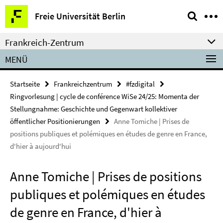
Springe
Service-
Freie Universität Berlin
direkt
Navigation
zu
Frankreich-Zentrum
Inhalt
MENÜ
Startseite
Frankreichzentrum
#fzdigital
Ringvorlesung | cycle de conférence WiSe 24/25: Momenta der
Stellungnahme: Geschichte und Gegenwart kollektiver
öffentlicher Positionierungen
Anne Tomiche | Prises de
positions publiques et polémiques en études de genre en France,
d'hier à aujourd'hui
Anne Tomiche | Prises de positions
publiques et polémiques en études
de genre en France, d'hier à