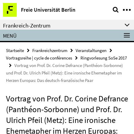
Springe
Service-
Freie Universität Berlin
direkt
Navigation
zu
Frankreich-Zentrum
Inhalt
MENÜ
Startseite
Frankreichzentrum
Veranstaltungen
Vortragsreihe | cycle de conférences
Ringvorlesung SoSe 2017
Vortrag von Prof. Dr. Corine Defrance (Panthéon-Sorbonne)
und Prof. Dr. Ulrich Pfeil (Metz): Eine ironische Ehemetapher im
Herzen Europas: Das deutsch-französische Paar
Vortrag von Prof. Dr. Corine Defrance
(Panthéon-Sorbonne) und Prof. Dr.
Ulrich Pfeil (Metz): Eine ironische
Ehemetapher im Herzen Europas: