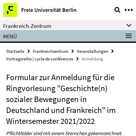
Springe
Service-
Freie Universität Berlin
direkt
Navigation
zu
Frankreich-Zentrum
Inhalt
MENÜ
Startseite
Frankreichzentrum
Veranstaltungen
Vortragsreihe | cycle de conférences
Anmeldung
Formular zur Anmeldung für die
Ringvorlesung "Geschichte(n)
sozialer Bewegungen in
Deutschland und Frankreich" im
Wintersemester 2021/2022
Pflichtfelder sind mit einem Sternchen gekennzeichnet.