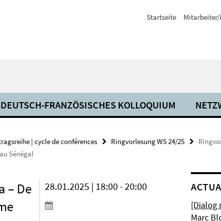
Startseite
Mitarbeiter
DEUTSCH-FRANZÖSISCHES KOLLOQUIUM
NETZ
tragsreihe | cycle de conférences
Ringvorlesung WS 24/25
Ringvor
t au Sénégal
a – De
28.01.2025 | 18:00 - 20:00
ACTUA
sme
[Dialog
Marc Bl