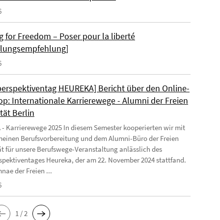
6
g for Freedom – Poser pour la liberté
llungsempfehlung]
6
perspektiventag HEUREKA] Bericht über den Online-
p: Internationale Karrierewege - Alumni der Freien
tät Berlin
 Karrierewege 2025 In diesem Semester kooperierten wir mit
meinen Berufsvorbereitung und dem Alumni-Büro der Freien
ät für unsere Berufswege-Veranstaltung anlässlich des
spektiventages Heureka, der am 22. November 2024 stattfand.
nae der Freien ...
6
1 / 2