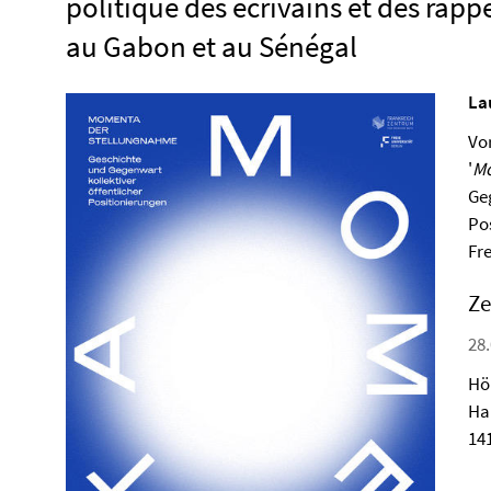
politique des écrivains et des rapp
au Gabon et au Sénégal
La
Vo
'
M
Ge
Po
Fr
Ze
28.
Hö
Ha
14