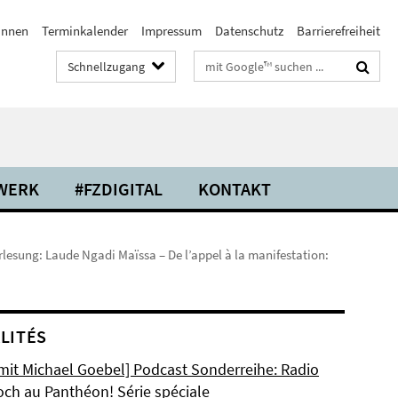
/innen
Terminkalender
Impressum
Datenschutz
Barrierefreiheit
Suchbegriffe
Schnellzugang
WERK
#FZDIGITAL
KONTAKT
lesung: Laude Ngadi Maïssa – De l’appel à la manifestation:
LITÉS
 mit Michael Goebel] Podcast Sonderreihe: Radio
och au Panthéon! Série spéciale