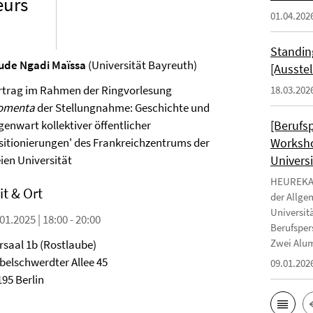
eurs
01.04.202
Standin
ude Ngadi Maïssa
(Universität Bayreuth)
[Ausste
rtrag im Rahmen der Ringvorlesung
18.03.202
omenta
der Stellungnahme: Geschichte und
genwart kollektiver öffentlicher
[Berufs
sitionierungen'
des Frankreichzentrums der
Worksho
eien Universität
Universi
HEUREKA -
it & Ort
der Allge
Universit
01.2025 | 18:00 - 20:00
Berufsper
Zwei Alum
rsaal 1b (Rostlaube)
belschwerdter Allee 45
09.01.202
195 Berlin