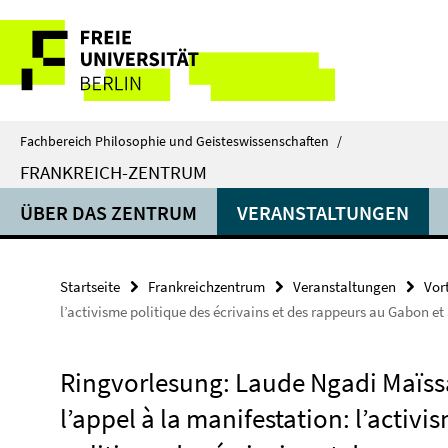
Springe
Service-
direkt
zu
Navigation
Inhalt
Fachbereich Philosophie und Geisteswissenschaften
/
FRANKREICH-ZENTRUM
ÜBER DAS ZENTRUM
VERANSTALTUNGEN
Startseite
Frankreichzentrum
Veranstaltungen
Vor
l’activisme politique des écrivains et des rappeurs au Gabon e
Ringvorlesung: Laude Ngadi Maïss
l’appel à la manifestation: l’activi