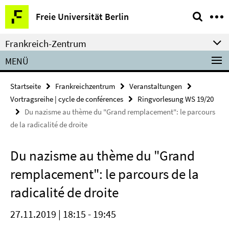
Springe
Service-
Freie Universität Berlin
direkt
Navigation
zu
Frankreich-Zentrum
Inhalt
MENÜ
Startseite
Frankreichzentrum
Veranstaltungen
Vortragsreihe | cycle de conférences
Ringvorlesung WS 19/20
Du nazisme au thème du "Grand remplacement": le parcours
de la radicalité de droite
Du nazisme au thème du "Grand
remplacement": le parcours de la
radicalité de droite
27.11.2019 | 18:15 - 19:45