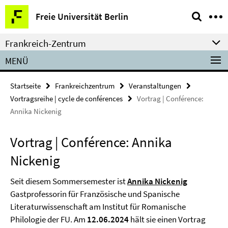
Springe
Service-
Freie Universität Berlin
direkt
Navigation
zu
Frankreich-Zentrum
Inhalt
MENÜ
Startseite
Frankreichzentrum
Veranstaltungen
Vortragsreihe | cycle de conférences
Vortrag | Conférence:
Annika Nickenig
Vortrag | Conférence: Annika
Nickenig
Seit diesem Sommersemester ist
Annika Nickenig
Gastprofessorin für Französische und Spanische
Literaturwissenschaft am Institut für Romanische
Philologie der FU. Am
12.06.2024
hält sie einen Vortrag