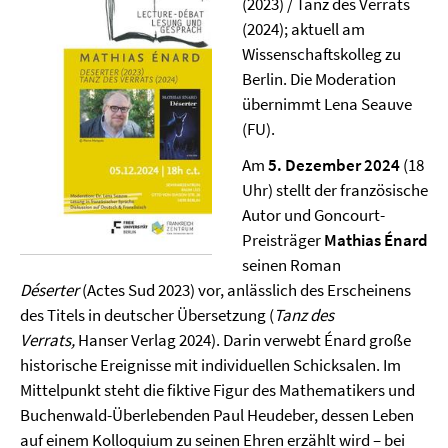
(2023) / Tanz des Verrats
(2024); aktuell am
Wissenschaftskolleg zu
Berlin. Die Moderation
übernimmt Lena Seauve
(FU).
Am
5. Dezember 2024
(18
Uhr) stellt der französische
Autor und Goncourt-
Preisträger
Mathias Énard
seinen Roman
Déserter
(Actes Sud 2023) vor, anlässlich des Erscheinens
des Titels in deutscher Übersetzung (
Tanz des
Verrats,
Hanser Verlag 2024). Darin verwebt Énard große
historische Ereignisse mit individuellen Schicksalen. Im
Mittelpunkt steht die fiktive Figur des Mathematikers und
Buchenwald-Überlebenden Paul Heudeber, dessen Leben
auf einem Kolloquium zu seinen Ehren erzählt wird – bei