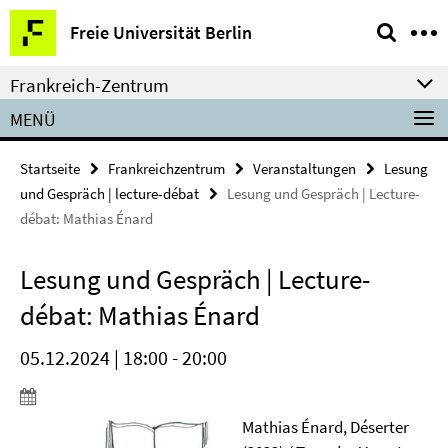
Springe
Service-
Freie Universität Berlin
direkt
Navigation
zu
Frankreich-Zentrum
Inhalt
MENÜ
Startseite
Frankreichzentrum
Veranstaltungen
Lesung
und Gespräch | lecture-débat
Lesung und Gespräch | Lecture-
débat: Mathias Énard
Lesung und Gespräch | Lecture-
débat: Mathias Énard
05.12.2024 | 18:00 - 20:00
Mathias Énard, Déserter