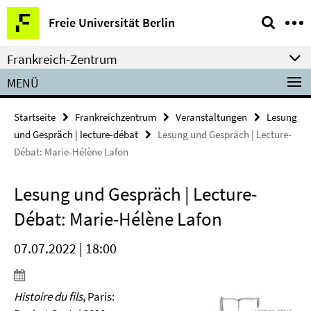
Springe
Service-
Freie Universität Berlin
direkt
Navigation
zu
Frankreich-Zentrum
Inhalt
MENÜ
Startseite
Frankreichzentrum
Veranstaltungen
Lesung
und Gespräch | lecture-débat
Lesung und Gespräch | Lecture-
Débat: Marie-Hélène Lafon
Lesung und Gespräch | Lecture-
Débat: Marie-Hélène Lafon
07.07.2022 | 18:00
Histoire du fils
, Paris: