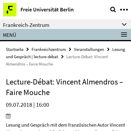
Springe
Service-
Freie Universität Berlin
direkt
Navigation
zu
Frankreich-Zentrum
Inhalt
MENÜ
Startseite
Frankreichzentrum
Veranstaltungen
Lesung
und Gespräch | lecture-débat
Lecture-Débat: Vincent
Almendros – Faire Mouche
Lecture-Débat: Vincent Almendros –
Faire Mouche
09.07.2018 | 16:00
Lesung und Gespräch mit dem französischen Autor Vincent