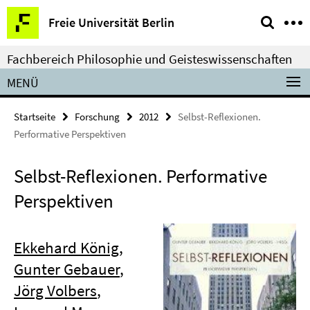
Springe
Service-
Freie Universität Berlin
direkt
Navigation
zu
Fachbereich Philosophie und Geisteswissenschaften
Inhalt
MENÜ
Startseite
Forschung
2012
Selbst-Reflexionen.
Performative Perspektiven
Selbst-Reflexionen. Performative
Perspektiven
Ekkehard König
,
Gunter Gebauer
,
Jörg Volbers
,