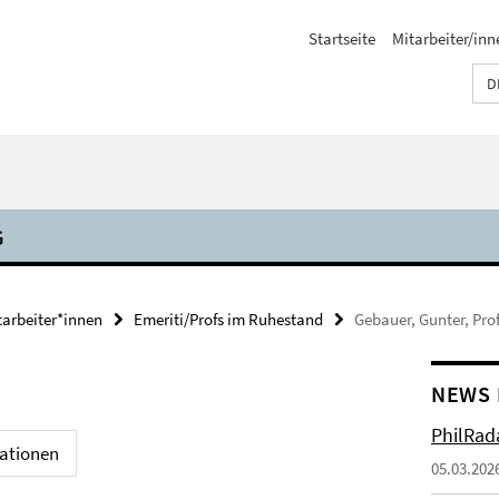
Startseite
Mitarbeiter/inn
D
G
tarbeiter*innen
Emeriti/Profs im Ruhestand
Gebauer, Gunter, Prof
NEWS 
PhilRada
kationen
05.03.202