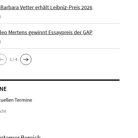
. Barbara Vetter erhält Leibniz-Preis 2026
6
Kleo Mertens gewinnt Essaypreis der GAP
6
1 / 4
NE
tuellen Termine
icht
Interner Bereich