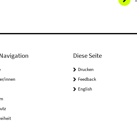
Navigation
Diese Seite
e
Drucken
er/innen
Feedback
English
um
utz
reiheit