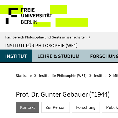
Springe
Service-
direkt
zu
Navigation
Inhalt
Fachbereich Philosophie und Geisteswissenschaften
/
INSTITUT FÜR PHILOSOPHIE (WE1)
INSTITUT
LEHRE & STUDIUM
FORSCHUN
Startseite
Institut für Philosophie (WE1)
Institut
Mi
Prof. Dr. Gunter Gebauer (*1944)
Kontakt
Zur Person
Forschung
Publi