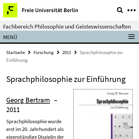
Springe
Service-
Freie Universität Berlin
direkt
Navigation
zu
Fachbereich Philosophie und Geisteswissenschaften
Inhalt
MENÜ
Startseite
Forschung
2011
Sprachphilosophie zur
Einführung
Sprachphilosophie zur Einführung
Georg Bertram
–
2011
Sprachphilosophie wurde
erst im 20. Jahrhundert als
eigenständige Disziplin der