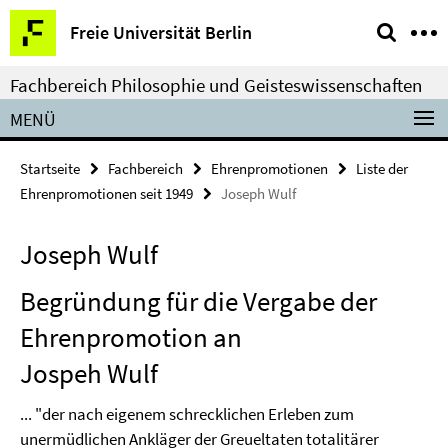
Springe
Service-
Freie Universität Berlin
direkt
Navigation
zu
Fachbereich Philosophie und Geisteswissenschaften
Inhalt
MENÜ
Startseite
Fachbereich
Ehrenpromotionen
Liste der
Ehrenpromotionen seit 1949
Joseph Wulf
Joseph Wulf
Begründung für die Vergabe der
Ehrenpromotion an
Jospeh Wulf
... "der nach eigenem schrecklichen Erleben zum
unermüdlichen Ankläger der Greueltaten totalitärer