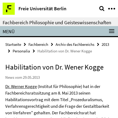
Springe
Service-
Freie Universität Berlin
direkt
Navigation
zu
Fachbereich Philosophie und Geisteswissenschaften
Inhalt
MENÜ
Startseite
Fachbereich
Archiv des Fachbereichs
2013
Personalia
Habilitation von Dr. Wener Kogge
Habilitation von Dr. Wener Kogge
News vom 29.05.2013
Dr. Werner Kogge
(Institut für Philosophie) hat in der
Fachbereichsratssitzung am 8. Mai 2013 seinen
Habilitationsvortrag mit dem Titel „Prozeduralismus,
Verfahrensgerechtigkeit und die Frage der Gestaltbarkeit
von Verfahren" gehalten. Der Fachbereichsrat hat