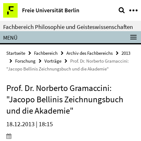
Springe
Service-
Freie Universität Berlin
direkt
Navigation
zu
Fachbereich Philosophie und Geisteswissenschaften
Inhalt
MENÜ
Startseite
Fachbereich
Archiv des Fachbereichs
2013
Forschung
Vorträge
Prof. Dr. Norberto Gramaccini:
"Jacopo Bellinis Zeichnungsbuch und die Akademie"
Prof. Dr. Norberto Gramaccini:
"Jacopo Bellinis Zeichnungsbuch
und die Akademie"
18.12.2013 | 18:15