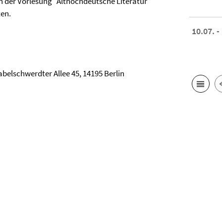
n der Vorlesung "Althochdeutsche Literatur
ten.
10.07. -
abelschwerdter Allee 45, 14195 Berlin