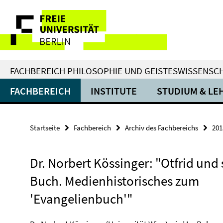
Springe
Service-
direkt
zu
Navigation
Inhalt
FACHBEREICH PHILOSOPHIE UND GEISTESWISSENSC
FACHBEREICH
INSTITUTE
STUDIUM & LE
Startseite
Fachbereich
Archiv des Fachbereichs
201
Dr. Norbert Kössinger: "Otfrid und 
Buch. Medienhistorisches zum
'Evangelienbuch'"