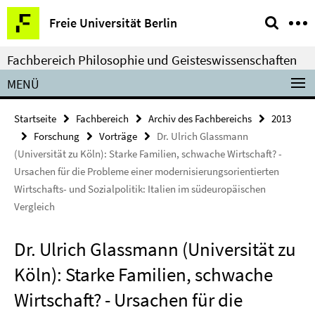
Springe
Service-
Freie Universität Berlin
direkt
Navigation
zu
Fachbereich Philosophie und Geisteswissenschaften
Inhalt
MENÜ
Startseite
Fachbereich
Archiv des Fachbereichs
2013
Forschung
Vorträge
Dr. Ulrich Glassmann
(Universität zu Köln): Starke Familien, schwache Wirtschaft? -
Ursachen für die Probleme einer modernisierungsorientierten
Wirtschafts- und Sozialpolitik: Italien im südeuropäischen
Vergleich
Dr. Ulrich Glassmann (Universität zu
Köln): Starke Familien, schwache
Wirtschaft? - Ursachen für die